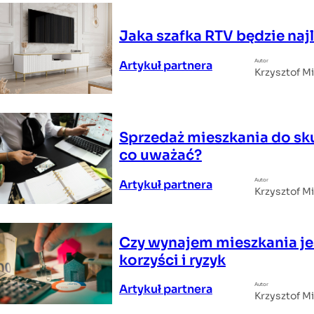
Jaka szafka RTV będzie na
Autor
Artykuł partnera
Krzysztof M
Sprzedaż mieszkania do sku
co uważać?
Autor
Artykuł partnera
Krzysztof M
Czy wynajem mieszkania jes
korzyści i ryzyk
Autor
Artykuł partnera
Krzysztof M