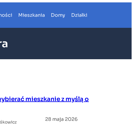
mości
Mieszkania
Domy
Działki
ra
wybierać mieszkanie z myślą o
28 maja 2026
iśkowicz