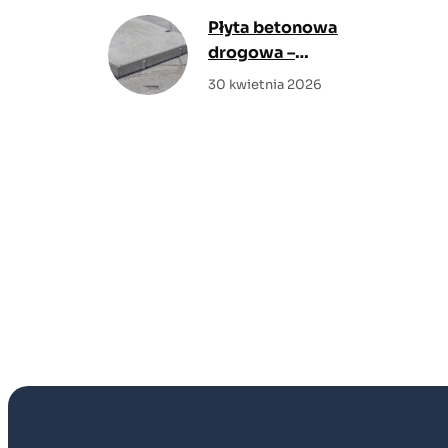
komforcie?
Płyta betonowa
drogowa –
rozwiązanie do
30 kwietnia 2026
nawierzchni o dużej
nośności