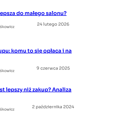
jlepsza do małego salonu?
24 lutego 2026
iśkowicz
pu: komu to się opłaca i na
9 czerwca 2025
iśkowicz
t lepszy niż zakup? Analiza
2 października 2024
iśkowicz