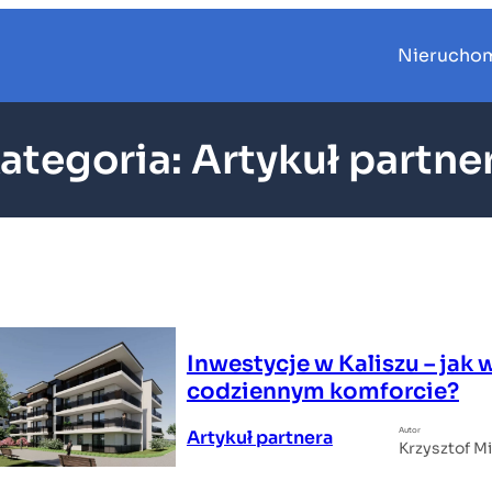
Nierucho
ategoria:
Artykuł partne
Inwestycje w Kaliszu – jak 
codziennym komforcie?
Autor
Artykuł partnera
Krzysztof M