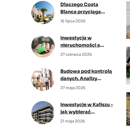
Dlaczego Costa
Blanca przyciąga
kupujących z Polski?
16 lipca 2026
Poznaj największe
zalety regionu
Inwestycja w
nieruchomości a
inflacja – jak chronić
27 czerwca 2026
kapitał w niepewnych
czasach?
Budowa pod kontrolą
danych. Analizy
rynkowe pokazują,
27 maja 2026
gdzie cyfrowy nadzór
daje największy efekt
Inwestycje w Kaliszu –
jak wybierać
mieszkanie z myślą o
21 maja 2026
codziennym