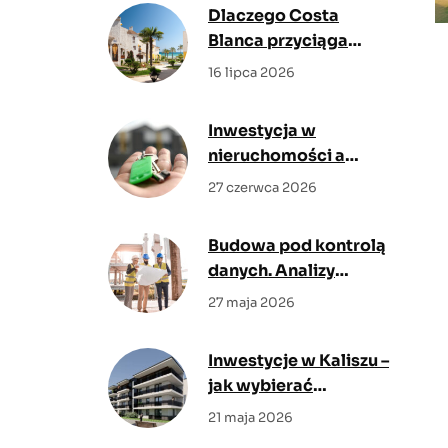
Dlaczego Costa
Blanca przyciąga
kupujących z Polski?
16 lipca 2026
Poznaj największe
zalety regionu
Inwestycja w
nieruchomości a
inflacja – jak chronić
27 czerwca 2026
kapitał w niepewnych
czasach?
Budowa pod kontrolą
danych. Analizy
rynkowe pokazują,
27 maja 2026
gdzie cyfrowy nadzór
daje największy efekt
Inwestycje w Kaliszu –
jak wybierać
mieszkanie z myślą o
21 maja 2026
codziennym