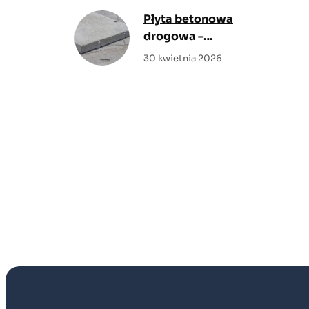
komforcie?
Płyta betonowa
drogowa –
rozwiązanie do
30 kwietnia 2026
nawierzchni o dużej
nośności