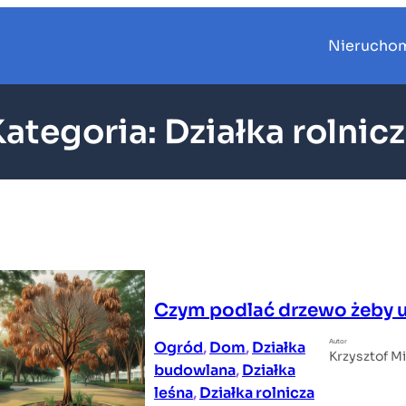
Nierucho
Kategoria:
Działka rolnic
Czym podlać drzewo żeby u
Autor
Ogród
, 
Dom
, 
Działka
Krzysztof M
budowlana
, 
Działka
leśna
, 
Działka rolnicza