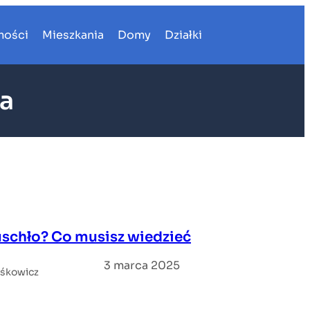
mości
Mieszkania
Domy
Działki
za
schło? Co musisz wiedzieć
3 marca 2025
iśkowicz