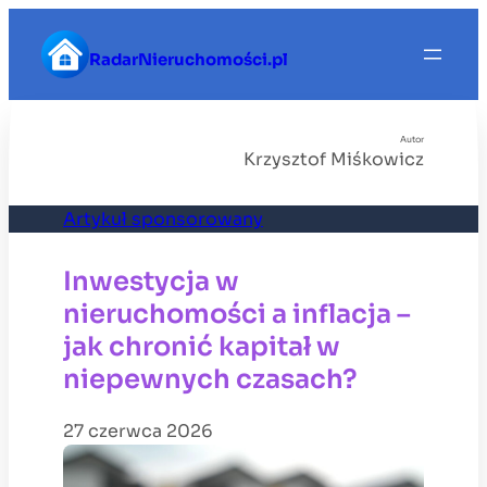
Przejdź
do
RadarNieruchomości.pl
treści
Autor
Krzysztof Miśkowicz
Artykuł sponsorowany
Inwestycja w
nieruchomości a inflacja –
jak chronić kapitał w
niepewnych czasach?
27 czerwca 2026