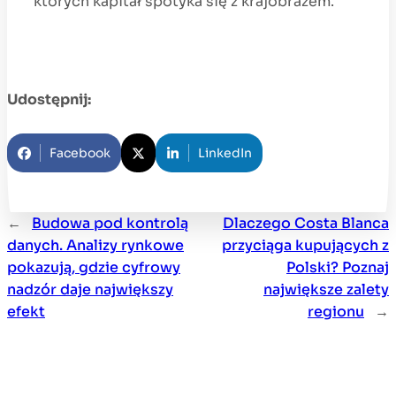
których kapitał spotyka się z krajobrazem.
Udostępnij:
Facebook
LinkedIn
←
Budowa pod kontrolą
Dlaczego Costa Blanca
danych. Analizy rynkowe
przyciąga kupujących z
pokazują, gdzie cyfrowy
Polski? Poznaj
nadzór daje największy
największe zalety
efekt
regionu
→