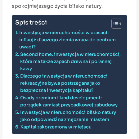
spokojniejszego życia blisko natury.
Spis treści
Inwestycja w nieruchomości w czasach
inflacji: dlaczego ziemia wraca do centrum
uwagi?
Second home: inwestycja w nieruchomości,
która ma także zapach drewna i porannej
kawy
Dlaczego inwestycja w nieruchomości
rekreacyjne bywa postrzegana jako
bezpieczna inwestycja kapitału?
Osady premium i land development:
porządek zamiast przypadkowej zabudowy
Inwestycja w nieruchomości blisko natury
jako odpowiedź na zmęczenie miastem
Kapitał zakorzeniony w miejscu