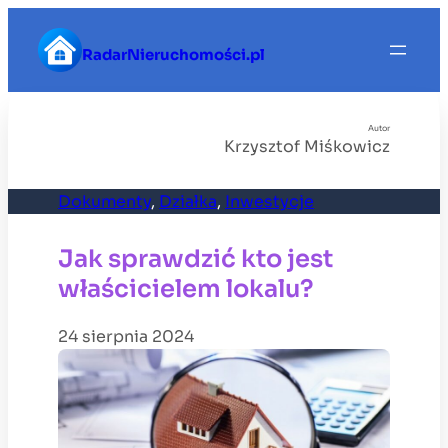
Przejdź
do
RadarNieruchomości.pl
treści
Autor
Krzysztof Miśkowicz
Dokumenty
, 
Działka
, 
Inwestycje
Jak sprawdzić kto jest
właścicielem lokalu?
24 sierpnia 2024