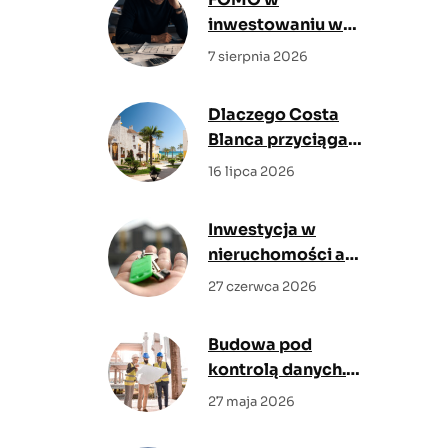
inwestowaniu w
nieruchomości. Jak
7 sierpnia 2026
nie kupować
mieszkań pod
Dlaczego Costa
wpływem emocji?
Blanca przyciąga
kupujących z Polski?
16 lipca 2026
Poznaj największe
zalety regionu
Inwestycja w
nieruchomości a
inflacja – jak chronić
27 czerwca 2026
kapitał w
niepewnych
Budowa pod
czasach?
kontrolą danych.
Analizy rynkowe
27 maja 2026
pokazują, gdzie
cyfrowy nadzór daje