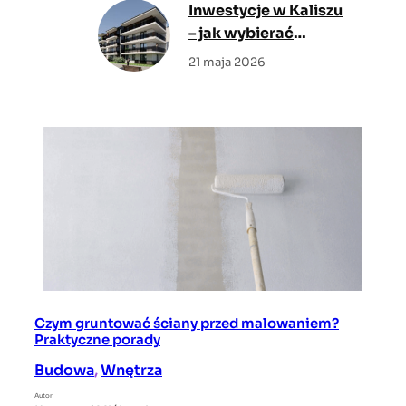
Inwestycje w Kaliszu
największy efekt
– jak wybierać
mieszkanie z myślą o
21 maja 2026
codziennym
komforcie?
Czym gruntować ściany przed malowaniem?
Praktyczne porady
Budowa
, 
Wnętrza
Autor