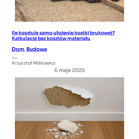
Ile kosztuje samo ułożenie kostki brukowej?
Kalkulacje bez kosztów materiału
Dom
, 
Budowa
Autor
Krzysztof Miśkowicz
6 maja 2025