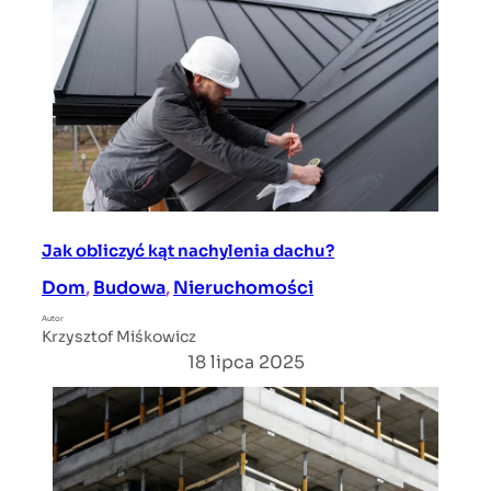
Jak obliczyć kąt nachylenia dachu?
Dom
, 
Budowa
, 
Nieruchomości
Autor
Krzysztof Miśkowicz
18 lipca 2025