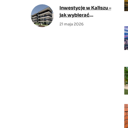
daje największy efekt
Inwestycje w Kaliszu –
jak wybierać
mieszkanie z myślą o
21 maja 2026
codziennym
komforcie?