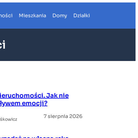
mości
Mieszkania
Domy
Działki
i
eruchomości. Jak nie
ływem emocji?
7 sierpnia 2026
iśkowicz