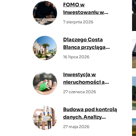
FOMO w
inwestowaniu w
nieruchomości. Jak
7 sierpnia 2026
nie kupować mieszkań
pod wpływem emocji?
Dlaczego Costa
Blanca przyciąga
kupujących z Polski?
16 lipca 2026
Poznaj największe
zalety regionu
Inwestycja w
nieruchomości a
inflacja – jak chronić
27 czerwca 2026
kapitał w niepewnych
czasach?
Budowa pod kontrolą
danych. Analizy
rynkowe pokazują,
27 maja 2026
gdzie cyfrowy nadzór