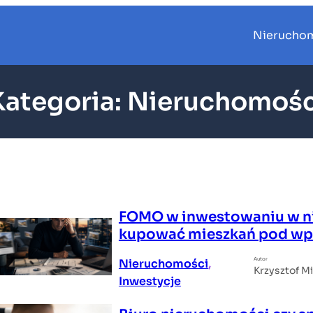
Nierucho
Kategoria:
Nieruchomośc
FOMO w inwestowaniu w ni
kupować mieszkań pod wp
Autor
Nieruchomości
, 
Krzysztof M
Inwestycje