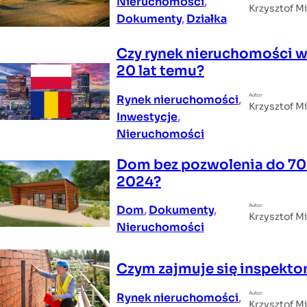
Nieruchomości
, 
Krzysztof M
Dokumenty
, 
Działka
Czy rynek nieruchomości 
20 lat temu?
Autor
Rynek nieruchomości
, 
Krzysztof M
Inwestycje
, 
Nieruchomości
Dom bez pozwolenia do 70 
2024?
Autor
Dom
, 
Dokumenty
, 
Krzysztof M
Nieruchomości
Czym zajmuje się inspekto
Autor
Rynek nieruchomości
, 
Krzysztof M