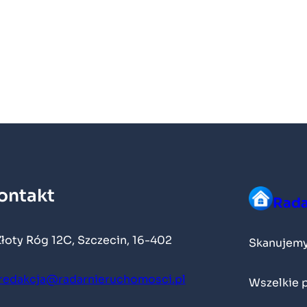
ontakt
Rada
Złoty Róg 12C, Szczecin, 16-402
Skanujemy
redakcja@radarnieruchomosci.pl
Wszelkie 