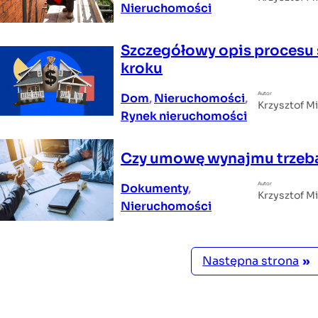
Nieruchomości
Szczegółowy opis procesu 
kroku
Autor
Dom
, 
Nieruchomości
, 
Krzysztof M
Rynek nieruchomości
Czy umowę wynajmu trzeba 
Autor
Dokumenty
, 
Krzysztof M
Nieruchomości
Następna strona
»