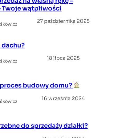
rzedaż na własną rękę –
e Twoje wątpliwości
27 października 2025
iśkowicz
a dachu?
18 lipca 2025
iśkowicz
a proces budowy domu?
16 września 2024
iśkowicz
zebne do sprzedaży działki?