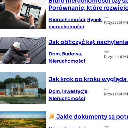
Biuro nieruchomości czy sp
Porównanie, które rozwiej
Autor
Nieruchomości
, 
Rynek
Krzysztof M
nieruchomości
Jak obliczyć kąt nachyleni
Autor
Dom
, 
Budowa
, 
Krzysztof M
Nieruchomości
Jak krok po kroku wygląd
Autor
Dom
, 
Inwestycje
, 
Krzysztof M
Nieruchomości
Jakie dokumenty są potr
Autor