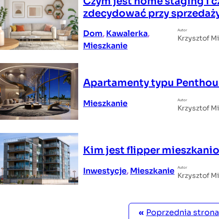
Czym jest home staging i c
zdecydować przy sprzedaż
Autor
Dom
, 
Kawalerka
, 
Krzysztof M
Mieszkanie
Apartamenty typu Penthous
Autor
Mieszkanie
Krzysztof M
Kim jest flipper mieszkani
Autor
Inwestycje
, 
Mieszkanie
Krzysztof M
«
Poprzednia strona