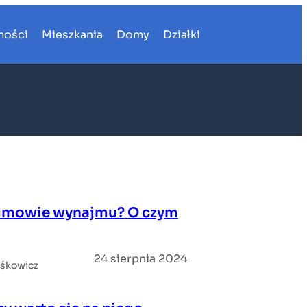
mości
Mieszkania
Domy
Działki
 umowie wynajmu? O czym
24 sierpnia 2024
iśkowicz