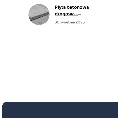
komforcie?
Płyta betonowa
drogowa –
rozwiązanie do
30 kwietnia 2026
nawierzchni o dużej
nośności