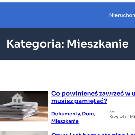
Nierucho
Kategoria:
Mieszkanie
Co powinieneś zawrzeć w
musisz pamiętać?
Autor
Dokumenty
, 
Dom
, 
Krzysztof M
Mieszkanie