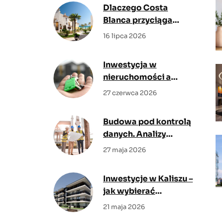
Dlaczego Costa
Blanca przyciąga
kupujących z Polski?
16 lipca 2026
Poznaj największe
zalety regionu
Inwestycja w
nieruchomości a
inflacja – jak chronić
27 czerwca 2026
kapitał w niepewnych
czasach?
Budowa pod kontrolą
danych. Analizy
rynkowe pokazują,
27 maja 2026
gdzie cyfrowy nadzór
daje największy efekt
Inwestycje w Kaliszu –
jak wybierać
mieszkanie z myślą o
21 maja 2026
codziennym