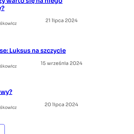
zy warto się na niego
y?
21 lipca 2024
iśkowicz
e: Luksus na szczycie
15 września 2024
iśkowicz
owy?
20 lipca 2024
iśkowicz