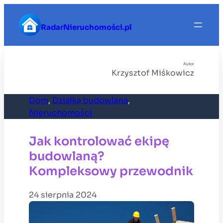
Przejdź
do
RadarNieruchomości.pl
treści
Autor
Krzysztof Miśkowicz
Dom
, 
Działka budowlana
, 
Nieruchomości
Jak kontrolować ekipę
budowlaną?
Kompleksowy przewodnik
24 sierpnia 2024