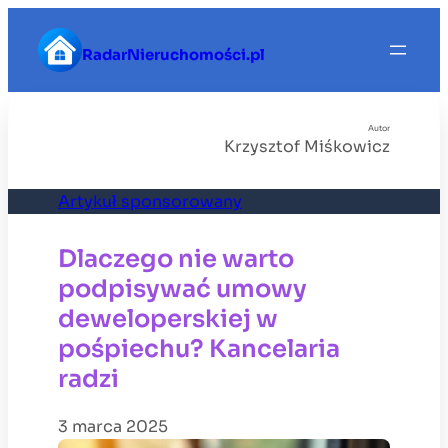
Przejdź
do
RadarNieruchomości.pl
treści
Autor
Krzysztof Miśkowicz
Artykuł sponsorowany
Dlaczego nie warto
podpisywać umowy
deweloperskiej w
pośpiechu? Kancelaria
radzi
3 marca 2025