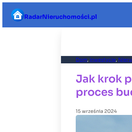
Przejdź
do
RadarNieruchomości.pl
treści
Dom
, 
Inwestycje
, 
Nier
Jak krok 
proces b
15 września 2024