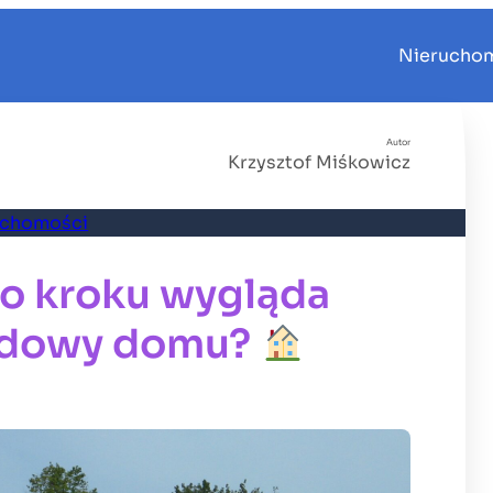
Nierucho
Autor
Krzysztof Miśkowicz
uchomości
po kroku wygląda
udowy domu?