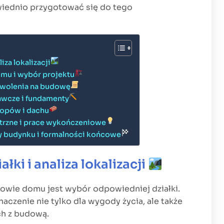
wiednio przygotować się do tego
liza lokalizacji
omu i wybór projektu
ozwolenia na budowę
awcze i fundamenty
ropów i dachu
ętrzne i prace wykończeniowe
ny budynku i formalności końcowe
ałki i analiza lokalizacji
owie domu jest wybór odpowiedniej działki.
aczenie nie tylko dla wygody życia, ale także
ch z budową.